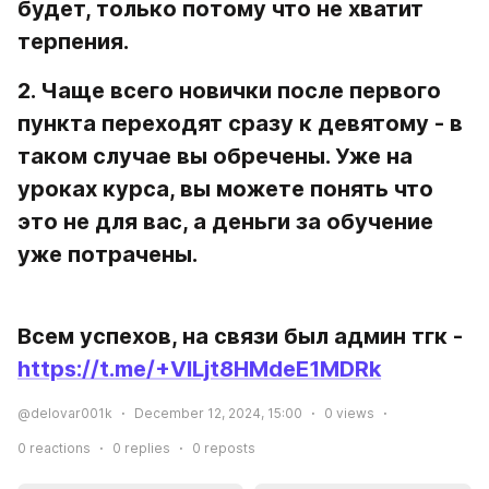
будет, только потому что не хватит 
терпения.
2. Чаще всего новички после первого 
пункта переходят сразу к девятому - в 
таком случае вы обречены. Уже на 
уроках курса, вы можете понять что 
это не для вас, а деньги за обучение 
уже потрачены.
Всем успехов, на связи был админ тгк - 
https://t.me/+VlLjt8HMdeE1MDRk
@delovar001k
December 12, 2024, 15:00
0
views
0
reactions
0
replies
0
reposts