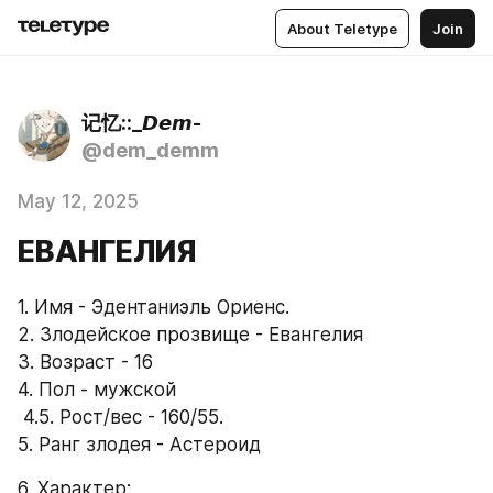
About Teletype
Join
记忆::_𝘿𝙚𝙢-
@dem_demm
May 12, 2025
ЕВАНГЕЛИЯ
1. Имя - Эдентаниэль Ориенс. 
2. Злодейское прозвище - Евангелия 
3. Возраст - 16
4. Пол - мужской 
 4.5. Рост/вес - 160/55.
5. Ранг злодея - Астероид
6. Характер: