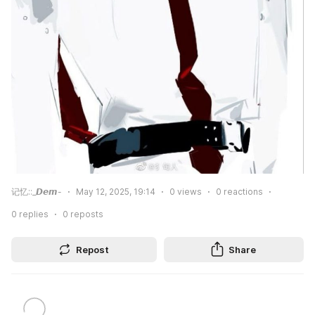
记忆::_𝘿𝙚𝙢-
May 12, 2025, 19:14
0
views
0
reactions
0
replies
0
reposts
Repost
Share