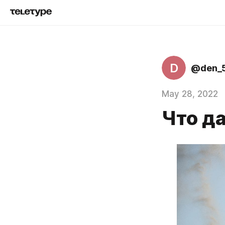
D
@den_
May 28, 2022
Что д