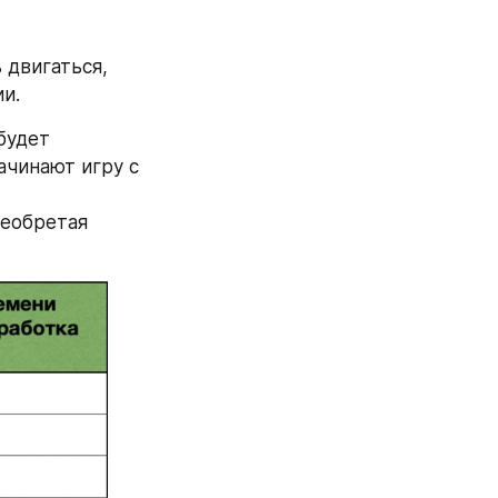
двигаться, 
и.
будет 
чинают игру с 
еобретая 