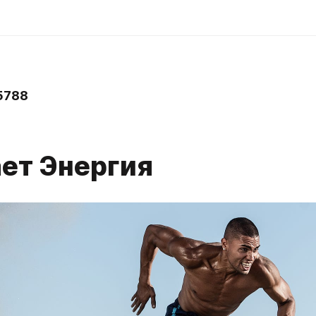
5788
ает Энергия