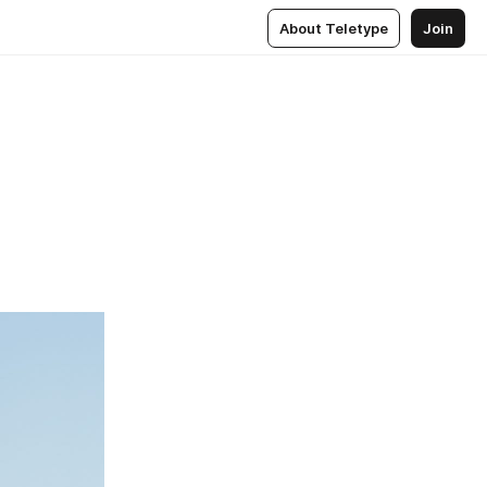
About Teletype
Join