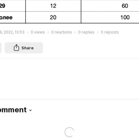
, 2022, 10:53
0
views
0
reactions
0
replies
0
reposts
Share
Comment