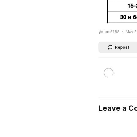
@den_5788
May 28
Repost
Leave a 