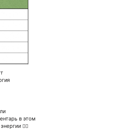
т 
гия 
ли 
нтарь в этом 
нергии 👇🏻