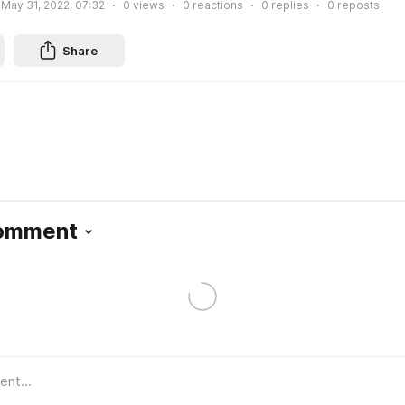
May 31, 2022, 07:32
0
views
0
reactions
0
replies
0
reposts
Share
Comment