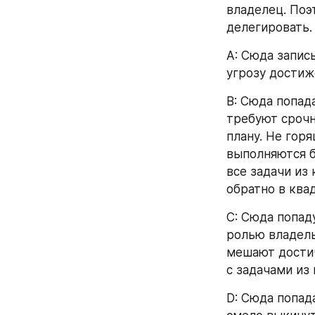
владелец. Поэ
делегировать.
A: Сюда запис
угрозу достиж
B: Сюда попад
требуют срочн
плану. Не гор
выполняются б
все задачи из
обратно в квад
C: Сюда попад
ролью владель
мешают достич
с задачами из 
D: Сюда попад