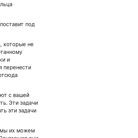
льца 
поставит под 
 которые не 
танному 
и и 
 перенести 
отсюда 
ют с вашей 
ь. Эти задачи 
ь эти задачи 
 мы их можем 