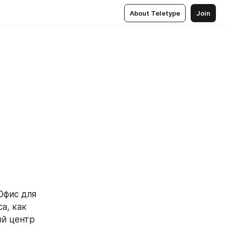
About Teletype
Join
Офис для 
, как 
й центр 