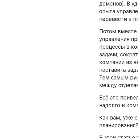
доменов). В у
опыта управле
перевести в п
Потом вместе 
управления пр
процессы в ко
задачи, сокра
компании из в
поставить зад
Тем самым рук
между отделам
Всё это привел
надолго и ком
Как вам, уже 
планирования
В этой статье