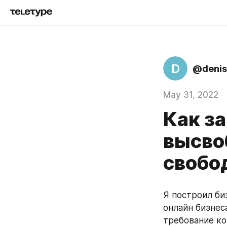
D
@denis
May 31, 2022
Как за
высво
свобо
Я построил биз
онлайн бизнес
требование ко