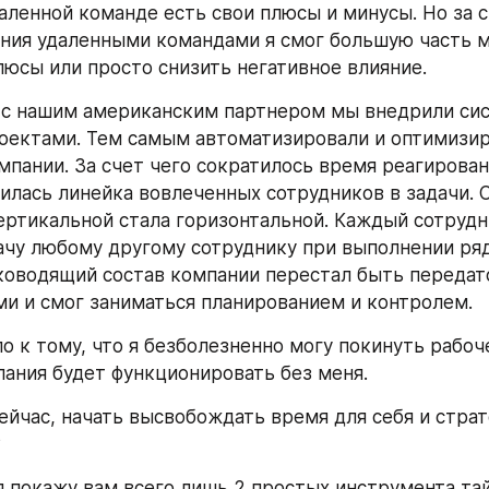
даленной команде есть свои плюсы и минусы. Но за с
ния удаленными командами я смог большую часть м
люсы или просто снизить негативное влияние.
с нашим американским партнером мы внедрили сис
оектами. Тем самым автоматизировали и оптимизир
мпании. За счет чего сократилось время реагирован
тилась линейка вовлеченных сотрудников в задачи. С
ертикальной стала горизонтальной. Каждый сотрудни
ачу любому другому сотруднику при выполнении ряда
оводящий состав компании перестал быть передат
и и смог заниматься планированием и контролем.
о к тому, что я безболезненно могу покинуть рабоч
пания будет функционировать без меня.
сейчас, начать высвобождать время для себя и страт
?
 я покажу вам всего лишь 2 простых инструмента та