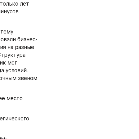
только лет 
инусов 
тему 
овали бизнес-
ия на разные 
труктура 
к мог 
 условий. 
очным звеном 
ее место 
егического 
йм-