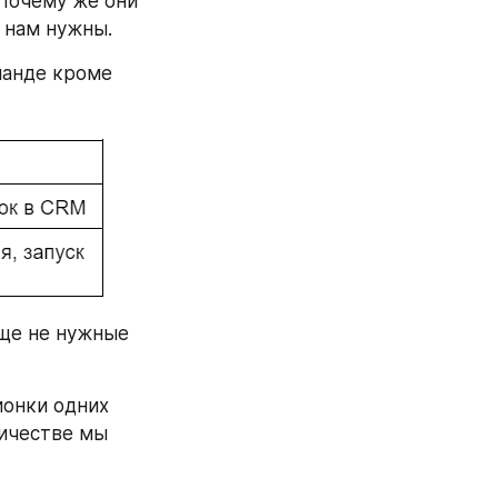
Почему же они 
 нам нужны.
анде кроме 
ще не нужные 
онки одних 
ичестве мы 