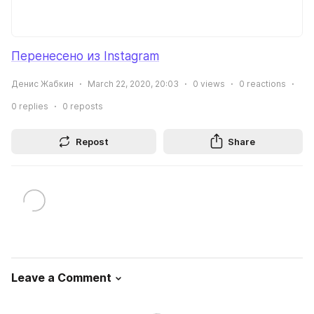
Перенесено из Instagram
Денис Жабкин
March 22, 2020, 20:03
0
views
0
reactions
0
replies
0
reposts
Repost
Share
Leave a Comment