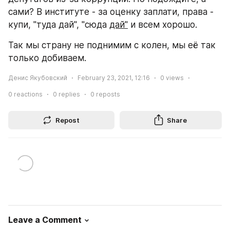
сами? В институте - за оценку заплати, права - 
купи, "туда дай", "сюда 
дай"
 и всем хорошо.
Так мы страну не поднимим с колен, мы её так 
только добиваем.
Денис Якубовский
February 23, 2021, 12:16
0
views
0
reactions
0
replies
0
reposts
Repost
Share
Leave a Comment