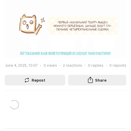
June 4, 2025, 10:07
0
views
2
reactions
0
replies
0
reposts
Repost
Share