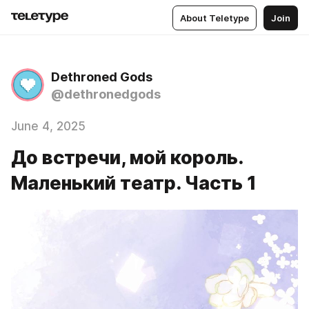
About Teletype
Join
Dethroned Gods
@dethronedgods
June 4, 2025
До встречи, мой король.
Маленький театр. Часть 1