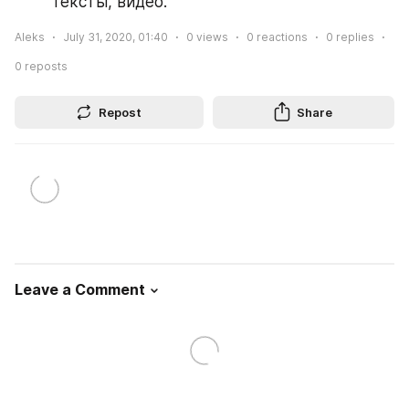
Тексты, видео.
Aleks
July 31, 2020, 01:40
0
views
0
reactions
0
replies
0
reposts
Repost
Share
Leave a Comment