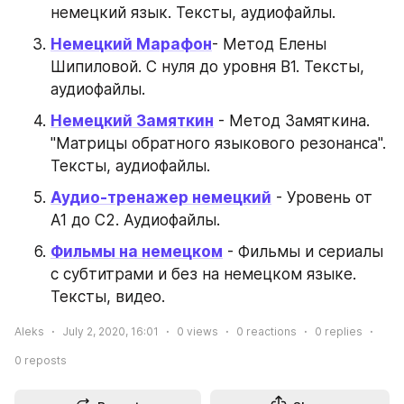
немецкий язык. Тексты, аудиофайлы.
Немецкий Марафон
- Метод Елены 
Шипиловой. С нуля до уровня B1. Тексты, 
аудиофайлы.
Немецкий Замяткин
 - Метод Замяткина. 
"Матрицы обратного языкового резонанса". 
Тексты, аудиофайлы.
Аудио-тренажер немецкий
 - Уровень от 
A1 до C2. Аудиофайлы.
Фильмы на немецком
 - Фильмы и сериалы 
с субтитрами и без на немецком языке. 
Тексты, видео.
Aleks
July 2, 2020, 16:01
0
views
0
reactions
0
replies
0
reposts