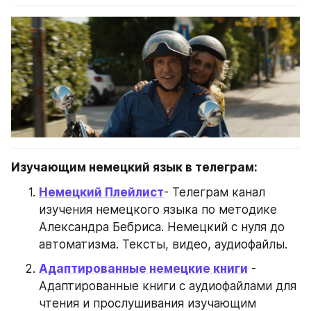
Изучающим немецкий язык в телеграм:
Немецкий Плейлист
- Телеграм канал 
изучения немецкого языка по методике 
Александра Бебриса. Немецкий с нуля до 
автоматизма. Тексты, видео, аудиофайлы.
Адаптированные немецкие книги
 - 
Адаптированные книги с аудиофайлами для 
чтения и прослушивания изучающим 