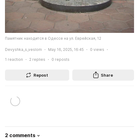
Памятник находится в Одессе на ул. Еврейская, 12
Devyshka_s_veslom
May 16, 2025, 16:45
0
views
1
reaction
2
replies
0
reposts
Repost
Share
2 comments