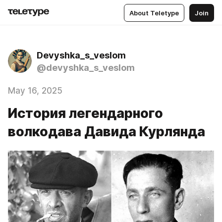
About Teletype
Join
Devyshka_s_veslom
@devyshka_s_veslom
May 16, 2025
История легендарного
волкодава Давида Курлянда