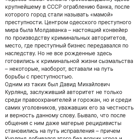
крупнейшему в СССР ограблению банка, после 
которого город стали называть «мамой» 
преступности. Центром одесского преступного 
мира была Молдаванка – настоящий конвейер 
по производству криминальных авторитетов, 
место, где преступный бизнес передавался по 
наследству. Но не все рожденные здесь 
готовились к криминальной жизни сызмальства 
– некоторые, наоборот, вставали на путь 
борьбы с преступностью. 
Одним из таких был Давид Михайлович 
Курлянд, заслуживший авторитет не только 
среди правоохранителей и горожан, но и среди 
самих уголовников, уважавших его за честность 
и верность данному слову. Бывало, что после 
общения с ним даже матерые рецидивисты 
становились на путь исправления – причем 
Курлянд добивался этого без всяких угроз и 