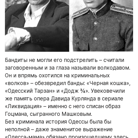
Бандиты не могли его подстрелить – считали 
заговоренным и за глаза называли волкодавом. 
Он и впрямь охотился на криминальных 
«волков» – обезвредил банды: «Черная кошка», 
«Одесский Тарзан» и «Додж ¾». Увековечили 
же память опера Давида Курлянда в сериале 
«Ликвидация» – именно с него списан образ 
Гоцмана, сыгранного Машковым. 
Без криминала история Одессы была бы 
неполной – даже знаменитое выражение 
«Одесса-мама» обязано произошедшему здесь 