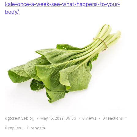
kale-once-a-week-see-what-happens-to-your-
body/
dgtcreativeblog
May 15, 2022, 09:36
0
views
0
reactions
0
replies
0
reposts