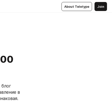
About Teletype
Join
900
лог  
вление в 
инаковая.