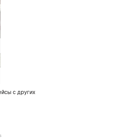
йсы с других 
s