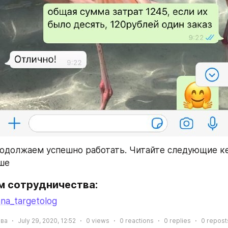
одолжаем успешно работать. Читайте следующие ке
ше
м сотрудничества:
na_targetolog
ева
July 29, 2020, 12:52
0
views
0
reactions
0
replies
0
repost