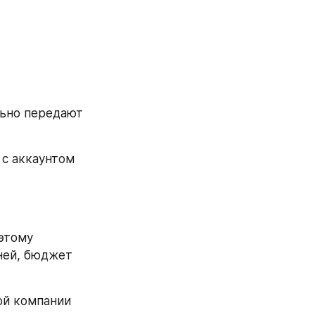
ьно передают 
с аккаунтом 
этому 
ней, бюджет 
ой компании