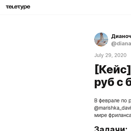
Дианоч
@dian
July 29, 2020
[Кейс
руб с
В феврале по р
@marishka_davi
мире фриланса
Задачи: