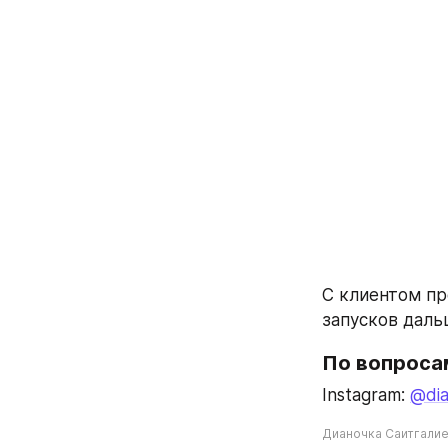
С клиентом пр
запусков даль
По вопроса
Instagram: 
@dia
Дианочка Саитгали