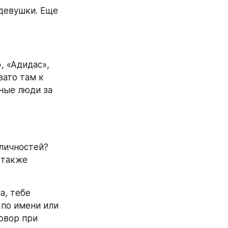
девушки. Еще 
 «Адидас», 
ато там к 
ные люди за 
личностей? 
 также 
, тебе 
по имени или 
вор при 