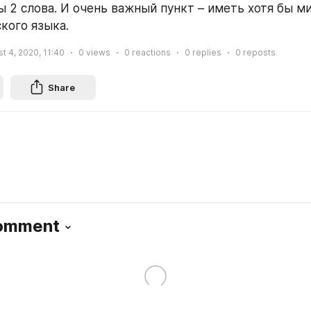
бы 2 слова. И очень важный пункт – иметь хотя бы м
кого языка.
t 4, 2020, 11:40
0
views
0
reactions
0
replies
0
reposts
Share
Comment