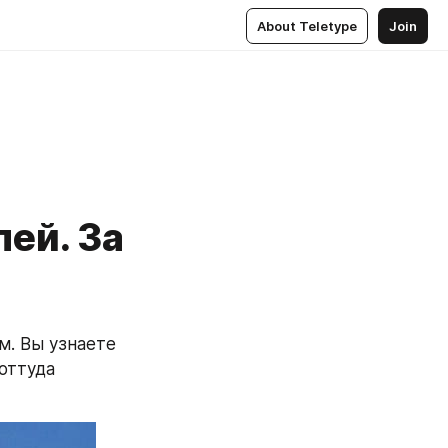
About Teletype
Join
лей. За
. Вы узнаете 
оттуда 