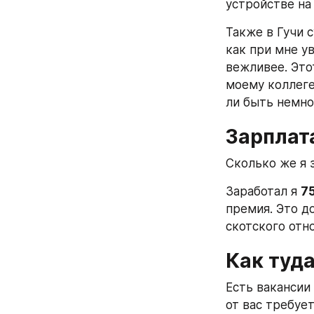
устройстве на 
Также в Гучи 
как при мне ув
вежливее. Этот
моему коллеге
ли быть немно
Зарплат
Сколько же я 
Заработал я 
7
премия. Это до
скотского отн
Как туд
Есть вакансии 
от вас требуе