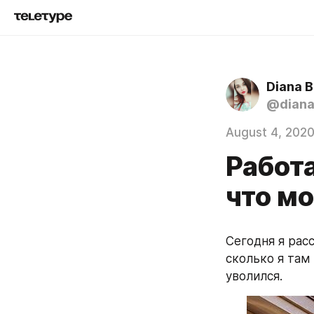
Diana B
@diana
August 4, 202
Работа
что мо
Сегодня я рас
сколько я там
уволился.