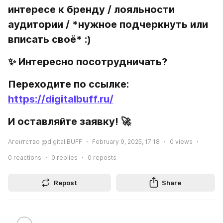
интересе к бренду / лояльности 
аудитории / *
нужное подчеркнуть или 
вписать своё* :)
✨ Интересно посотрудничать?
Переходите по ссылке: 
https://digitalbuff.ru/
И оставляйте заявку! 🚀
Агентство @digital.BUFF
February 9, 2025, 17:18
0
views
0
reactions
0
replies
0
reposts
Repost
Share