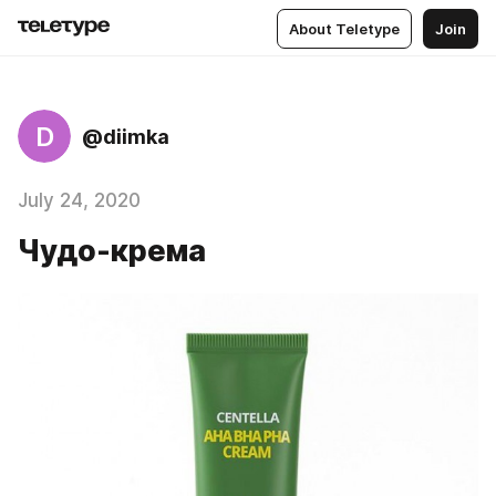
About Teletype
Join
D
@diimka
July 24, 2020
Чудо-крема