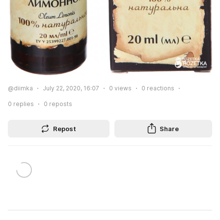
@diimka
July 22, 2020, 16:07
0
views
0
reactions
0
replies
0
reposts
Repost
Share