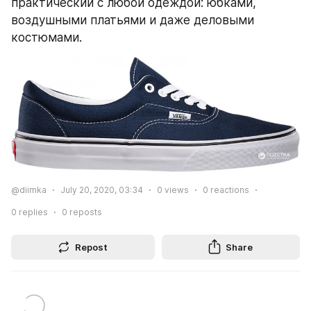
практический с любой одеждой: юбками, 
воздушными платьями и даже деловыми 
костюмами.
@diimka
July 20, 2020, 03:34
0
views
0
reactions
0
replies
0
reposts
Repost
Share