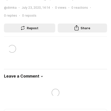
@diimka
July 23, 2020, 14:14
0
views
0
reactions
0
replies
0
reposts
Repost
Share
Leave a Comment