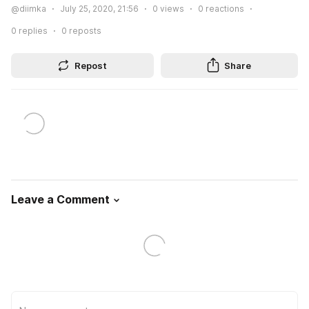
@diimka
July 25, 2020, 21:56
0
views
0
reactions
0
replies
0
reposts
Repost
Share
Leave a Comment