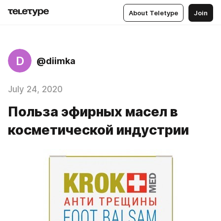
About Teletype
Join
D
@diimka
July 24, 2020
Польза эфирных масел в
косметической индустрии