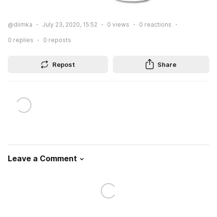
@diimka
July 23, 2020, 15:52
0
views
0
reactions
0
replies
0
reposts
Repost
Share
Leave a Comment