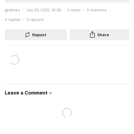
@diimka
July 20, 2020, 16:38
0
views
0
reactions
0
replies
0
reposts
Repost
Share
Leave a Comment