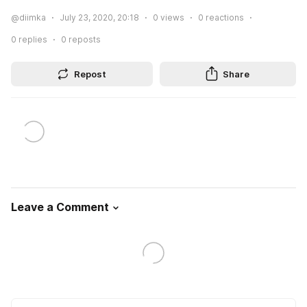
@diimka
July 23, 2020, 20:18
0
views
0
reactions
0
replies
0
reposts
Repost
Share
Leave a Comment