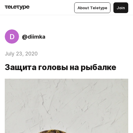
About Teletype
Join
D
@diimka
July 23, 2020
Защита головы на рыбалке