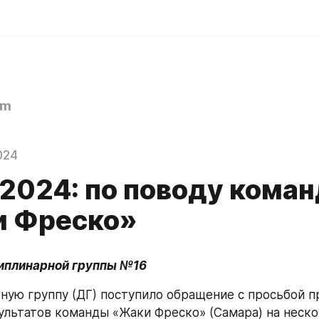
om
024
.2024: по поводу кома
 Фреско»
иплинарной группы №16
ную группу (ДГ) поступило обращение с просьбой п
ультатов команды «Жаки Фреско» (Самара) на неско