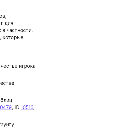
в, 
т для 
в частности, 
 которые 
ачестве игрока 
естве 
блиц 
10479
, ID 
10516
, 
аунту 