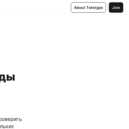
About Teletype
Join
нды
роверить 
льких 