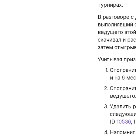
турнирах.
В разговоре с
выполнявший ф
ведущего этой
скачивал и ра
затем отыгрыв
Учитывая приз
Отстранит
и на 6 ме
Отстранит
ведущего
Удалить р
следующих
ID 
10536
, 
Напомнить