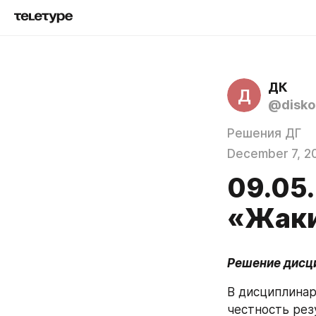
ДК
Д
@disk
Решения ДГ
December 7, 2
09.05
«Жаки
Решение дисц
В дисциплинар
честность рез