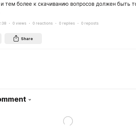
и тем более к скачиванию вопросов должен быть то
.
2:38
0
views
0
reactions
0
replies
0
reposts
Share
Comment