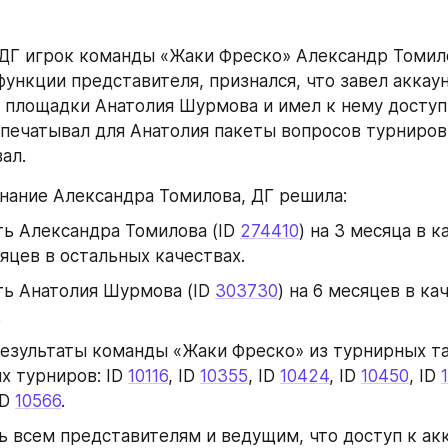
 ДГ игрок команды «Жаки Фреско» Александр Томило
ункции представителя, признался, что завел аккаун
 площадки Анатолия Шурмова и имел к нему доступ: 
спечатывал для Анатолия пакеты вопросов турниров,
ал.
нание Александра Томилова, ДГ решила:
ь Александра Томилова (ID 
274410
) на 3 месяца в к
сяцев в остальных качествах.
ь Анатолия Шурмова (ID 
303730
) на 6 месяцев в кач
.
езультаты команды «Жаки Фреско» из турнирных та
 турниров: ID 
10116
, ID 
10355
, ID 
10424
, ID 
10450
, ID 
ID 
10566
.
 всем представителям и ведущим, что доступ к акк