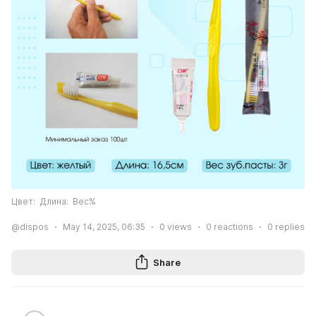
Цвет:  Длина:  Вес%
@dispos
May 14, 2025, 06:35
0
views
0
reactions
0
replies
Share