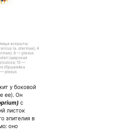
лище вскрыты; 
cus (a. uterinae); 4 
inae); 6 — plexus 
 uteri (широкая 
iculosa; 15 — 
inx (брыжейка 
— plexus 
ит у боковой 
ее). Он 
roprium)
 с 
й листок 
 эпителия в 
о: оно 