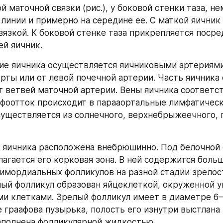
 маточной связки (рис.), у боковой стенки таза, не
линии и примерно на середине ее. С маткой яичник 
вязкой. К боковой стенке таза прикрепляется посред
й яичник.
е яичника осуществляется яичниковыми артериями
рты или от левой почечной артерии. Часть яичника 
т ветвей маточной артерии. Вены яичника соответст
фоотток происходит в парааортальные лимфатически
уществляется из солнечного, верхнебрыжеечного, 
 яичника расположена внебрюшинно. Под белочной 
лагается его корковая зона. В ней содержится больш
имордиальных фолликулов на разной стадии зрелост
ый фолликул образован яйцеклеткой, окруженной 
и клетками. Зрелый фолликул имеет в диаметре 6—
е граафова пузырька, полость его изнутри выстлана 
аполнена фолликулярной жидкостью.