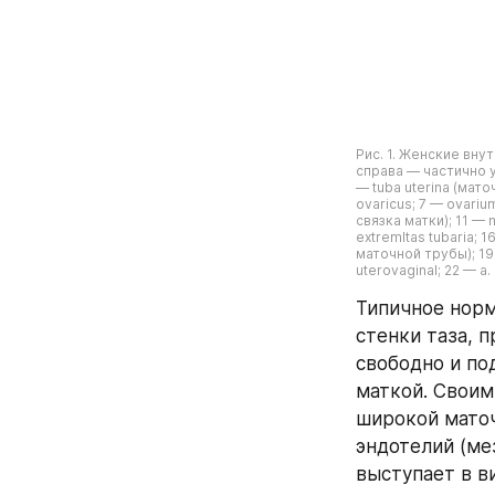
Рис. 1. Женские вну
справа — частично уда
— tuba uterina (мато
ovaricus; 7 — ovarium 
связка матки); 11 — 
extremltas tubaria; 1
маточной трубы); 19 
uterovaginal; 22 — a.
Типичное норма
стенки таза, 
свободно и по
маткой. Своим
широкой маточ
эндотелий (ме
выступает в в