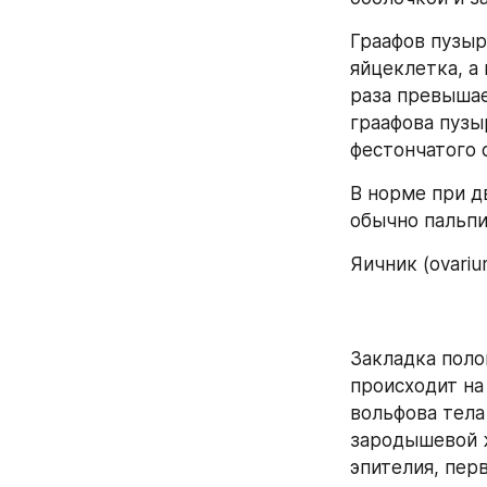
Граафов пузыр
яйцеклетка, а
раза превышае
граафова пузы
фестончатого 
В норме при д
обычно пальпи
Яичник (ovariu
Закладка поло
происходит на
вольфова тела 
зародышевой ж
эпителия, перв