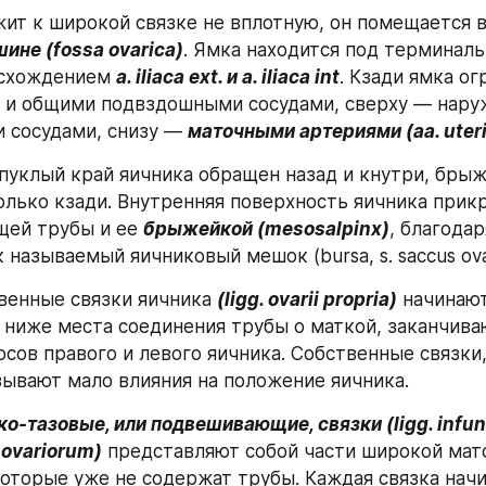
ит к широкой связке не вплотную, он помещается в 
ине (fossa ovarica)
. Ямка находится под терминаль
асхождением 
a. iliaca ext. и a. iliaca int
. Кзади ямка ог
 и общими подвздошными сосудами, сверху — нару
сосудами, снизу — 
маточными артериями (аа. uter
уклый край яичника обращен назад и кнутри, брыж
олько кзади. Внутренняя поверхность яичника прик
ей трубы и ее 
брыжейкой (mesosalpinx)
, благодар
 называемый яичниковый мешок (bursa, s. saccus ovar
венные связки яичника 
(ligg. ovarii propria)
 начинают
и ниже места соединения трубы о маткой, заканчиваю
сов правого и левого яичника. Собственные связки,
зывают мало влияния на положение яичника.
-тазовые, или подвешивающие, связки (ligg. infund
 ovariorum)
 представляют собой части широкой мато
которые уже не содержат трубы. Каждая связка начи