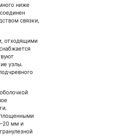
много ниже 
соединен 
ством связки, 
, отходящими 
снабжается 
вуют 
е узлы. 
подчревного 
оболочкой 
ое 
и. 
уплощенными 
20 мм и 
гранулезной 