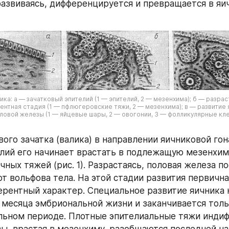
азвиваясь, дифференцируется и превращается в яич
чника: а — зачатковый эпителий (1 — эпителий, 2 — мезенхима); б — разра
нтная стадия (1 — пфлюгеровские тяжи, 2 — мезенхима); в — развитие я
овой железы (1 — яйцевые шары, 2 — овогонии, 3 — фолликулярные клет
ого зачатка (валика) в направлении яичниковой гон
елий его начинает врастать в подлежащую мезенхиму
ных тяжей (рис. 1). Разрастаясь, половая железа по
от вольфова тела. На этой стадии развития первична
рентный характер. Специальное развитие яичника н
 месяца эмбриональной жизни и заканчивается тольк
ьном периоде. Плотные эпителиальные тяжи индиф