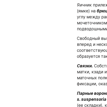
Яичник прилеж
(ямке) на 
брюш
углу между р
мочеточником
подвздошными 
Свободный вып
вперед и неск
соответствующ
образуется так
Связки.
 Собст
матки, кзади 
маточных полю
фиксации, ока
Парные воронко
s. suspensoria
(ее складки), 