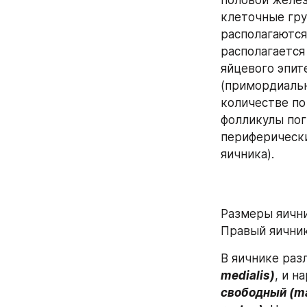
половой желез
клеточные гру
располагаются 
располагается
яйцевого эпит
(примордиальн
количестве по
фолликулы пог
периферически
яичника).
Размеры яични
Правый яичник
В яичнике раз
medialis)
, и н
свободный (ma