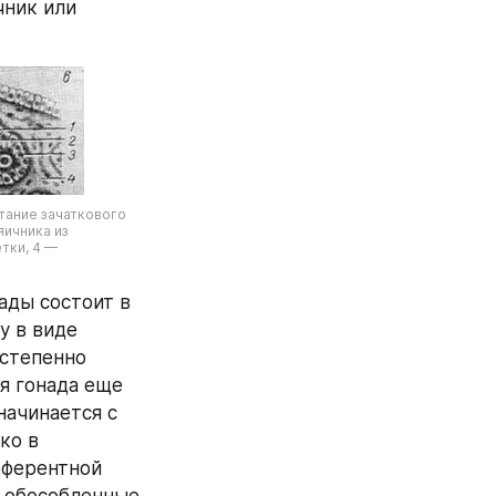
ник или 
стание зачаткового 
ичника из 
ки, 4 — 
ады состоит в 
 в виде 
степенно 
я гонада еще 
ачинается с 
о в 
ферентной 