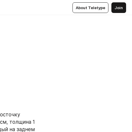
About Teletype
Join
осточку 
см, толщина 1
ый на заднем 