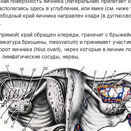
ная поверхность яичника (латеральная) прилегает к
асполагаясь здесь в углублении, или ямке (см. ниже fo
ободный край яичника направлен кзади (в дугласово
.
рямой) край обращен кпереди, граничит с брыжейк
ликатура брюшины, mesovarium) и принимает участие
рот яичника (hilus ovarii), через которые в яичник п
, лимфатические сосуды, нервы.