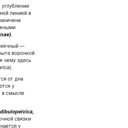
углублении 
ной линией в 
раничена 
жными 
inae)
.
еечный — 
рыта воронкой 
я чему здесь 
ica).
ся от дна 
тся у 
 в смысле 
ibulopelvica, 
чной связки 
нается у 