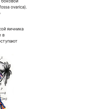
 боковой 
ssa ovarica). 
 
ой яичника 
 в 
оступают 