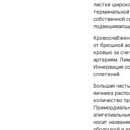
листке широкой
терминальной 
собственной с
подвешивающе
Кровоснабжени
от брюшной ао
кровью за сче
артериям. Лим
Иннервация ос
сплетений.
Большая часть
яичника распо
количество пр
Примордиальн
эпителиальным
носит названи
оболочкой и з