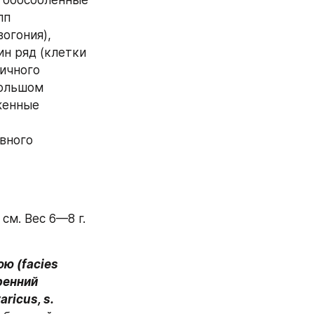
 обособленные 
п 
огония), 
н ряд (клетки 
ичного 
ольшом 
енные 
ного 
м. Вес 6—8 г. 
ю (facies 
енний 
icus, s. 