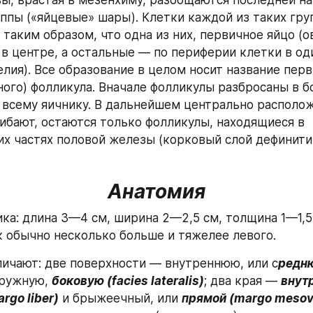
ы, врастая в мезенхиму, разобщаются последней на
ппы («яйцевые» шары). Клетки каждой из таких груп
таким образом, что одна из них, первичное яйцо (ов
 в центре, а остальные — по периферии клетки в оди
елия). Все образование в целом носит название перв
ого) фолликула. Вначале фолликулы разбросаны в б
 всему яичнику. В дальнейшем центрально располож
ибают, остаются только фолликулы, находящиеся в 
х частях половой железы (корковый слой дефинитив
Анатомия
ка: длина 3—4 см, ширина 2—2,5 см, толщина 1—1,5 с
 обычно несколько больше и тяжелее левого.
личают: две поверхности — внутреннюю, или с
редню
аружную, 
боковую (facies lateralis)
; два края — 
внутр
rgo liber)
 и брыжеечный, или 
прямой (margo mesovar