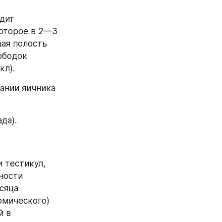
дит 
оторое в 2—3 
ая полость 
бодок 
кл).
нии яичника 
да).
 тестикул, 
ости 
сяца 
мического) 
 в 