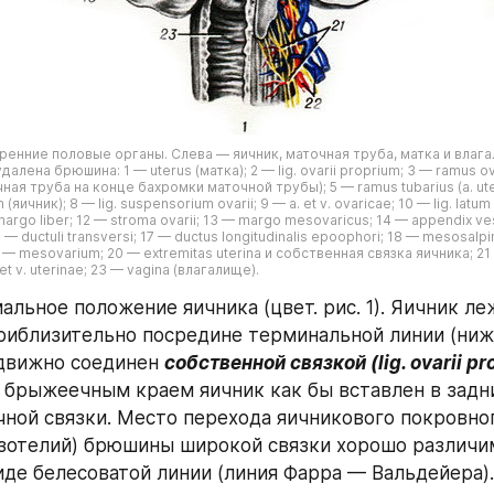
тренние половые органы. Слева — яичник, маточная труба, матка и влага
лена брюшина: 1 — uterus (матка); 2 — lig. ovarii proprium; 3 — ramus ovari
чная труба на конце бахромки маточной трубы); 5 — ramus tubarius (a. uter
(яичник); 8 — lig. suspensorium ovarii; 9 — a. et v. ovaricae; 10 — lig. latum
margo liber; 12 — stroma ovarii; 13 — margo mesovaricus; 14 — appendix ves
6 — ductuli transversi; 17 — ductus longitudinalis epoophori; 18 — mesosalp
— mesovarium; 20 — extremitas uterina и собственная связка яичника; 21 
 et v. uterinae; 23 — vagina (влагалище).
льное положение яичника (цвет. рис. 1). Яичник леж
приблизительно посредине терминальной линии (ниже 
движно соединен 
собственной связкой (lig. ovarii p
 брыжеечным краем яичник как бы вставлен в задни
ной связки. Место перехода яичникового покровного
зотелий) брюшины широкой связки хорошо различим
иде белесоватой линии (линия Фарра — Вальдейера).