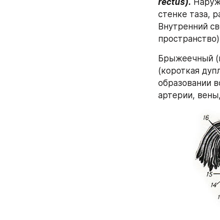
rectus).
 Наруж
стенке таза, р
Внутренний св
пространство)
Брыжеечный (п
(короткая дуп
образовании во
артерии, вены