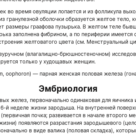
ек во время овуляции лопается и из фолликула выхо
 из гранулезной оболочки образуется желтое тело, к
т размеры граафова пузырька. В желтом теле бывш
рька заполнена фибрином, а по периферии имеется о
строения желтоватого цвета (см. Менструальный ци
вуручном (влагалищно-брюшностеночном) исследова
руется только у худощавых женщин.
m, oophoron) — парная женская половая железа (гона
Эмбриология
вых желез, первоначально одинаковая для яичника и
 6-й неделе жизни зародыша. На внутренней поверхн
(первичная почка; развивается в начале второго ме
изни) появляются разрастания зародышевого (цело
оначально в виде валика (половая складка), который