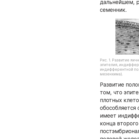
дальнейшем, р
семенник.
Рис. 1. Развитие яи
эпителия, индиффере
индифферентной пол
мезенхима).
Развитие полов
том, что эпит
плотных клеточ
обособляется 
имеет индиффе
конца второго
постэмбрионал