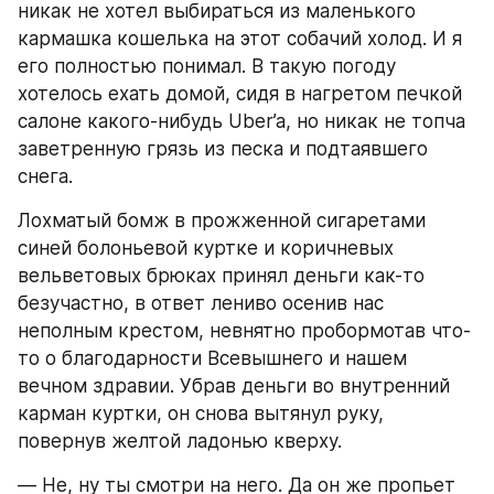
никак не хотел выбираться из маленького 
кармашка кошелька на этот собачий холод. И я 
его полностью понимал. В такую погоду 
хотелось ехать домой, сидя в нагретом печкой 
салоне какого-нибудь Uber’a, но никак не топча 
заветренную грязь из песка и подтаявшего 
снега.
Лохматый бомж в прожженной сигаретами 
синей болоньевой куртке и коричневых 
вельветовых брюках принял деньги как-то 
безучастно, в ответ лениво осенив нас 
неполным крестом, невнятно пробормотав что-
то о благодарности Всевышнего и нашем 
вечном здравии. Убрав деньги во внутренний 
карман куртки, он снова вытянул руку, 
повернув желтой ладонью кверху.
― Не, ну ты смотри на него. Да он же пропьет 