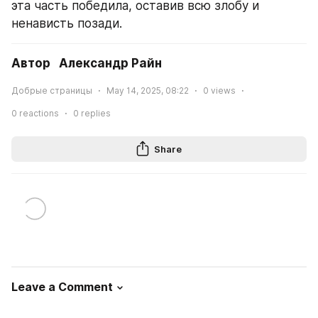
эта часть победила, оставив всю злобу и 
ненависть позади.
Автор   Александр Райн
Добрые страницы
May 14, 2025, 08:22
0
views
0
reactions
0
replies
Share
Leave a Comment