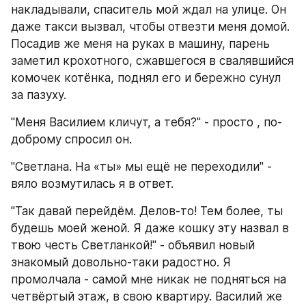
накладывали, спаситель мой ждал на улице. Он 
даже такси вызвал, чтобы отвезти меня домой. 
Посадив же меня на руках в машину, парень 
заметил крохотного, сжавшегося в свалявшийся 
комочек котёнка, поднял его и бережно сунул 
за пазуху.
"Меня Василием кличут, а тебя?" - просто , по-
доброму спросил он.
"Светлана. На «ты» мы ещё не переходили" - 
вяло возмутилась я в ответ.
"Так давай перейдём. Делов-то! Тем более, ты 
будешь моей женой. Я даже кошку эту назвал в 
твою честь Светланкой!" - объявил новый 
знакомый довольно-таки радостно. Я 
промолчала - самой мне никак не подняться на 
четвёртый этаж, в свою квартиру. Василий же 