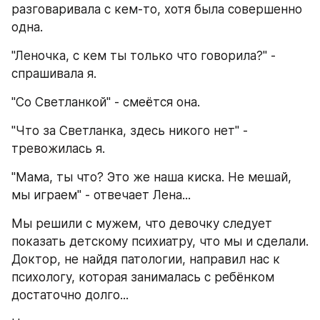
разговаривала с кем-то, хотя была совершенно 
одна.
"Леночка, с кем ты только что говорила?" - 
спрашивала я.
"Со Светланкой" - смеётся она.
"Что за Светланка, здесь никого нет" - 
тревожилась я.
"Мама, ты что? Это же наша киска. Не мешай, 
мы играем" - отвечает Лена...
Мы решили с мужем, что девочку следует 
показать детскому психиатру, что мы и сделали. 
Доктор, не найдя патологии, направил нас к 
психологу, которая занималась с ребёнком 
достаточно долго...