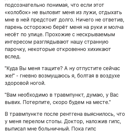
подсознательно понимая, что если этот 
«колобок» не выловит меня из лужи, отдыхать 
мне в ней предстоит долго. Ничего не ответив, 
парень осторожно берёт меня на руки и молча 
несёт по улице. Прохожие с нескрываемым 
интересом разглядывают нашу странную 
парочку, некоторые откровенно хихикают 
вслед.
"Куда Вы меня тащите? А ну отпустите сейчас 
же!" - гневно возмущаюсь я, болтая в воздухе 
здоровой ногой.
"Вам необходимо в травмпункт, думаю, у Вас 
вывих. Потерпите, скоро будем на месте."
В травмпункте после рентгена выяснилось, что 
у меня перелом стопы. Доктор, наложив гипс, 
выписал мне больничный. Пока гипс 