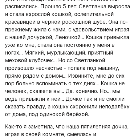
расписались. Прошло 5 лет. Светланка выросла 
и стала взрослой кошкой, ослепительной 
красавицей в чёрной роскошной шубе. Она по-
прежнему жила с нами, с удовольствием играя 
с нашей дочуркой, Леночкой... Кошка привыкла 
уже ко мне, спала она постоянно у меня в 
ногах... Мягкий, мурлыкающий. приятный 
меховой клубочек... Но со Светланкой 
произошло несчастье - попала под машину, 
прямо рядом с домом... Извините, мне до сих 
пор больно вспоминать о тех днях... Кошка не 
человек, скажете вы... Да, конечно. Но... мы 
ведь привыкли к ней... Дочке так и не смогли 
сказать правду, а кошку схоронили неподалёку 
от дома, под одинокой берёзой.
Как-то я заметила, что наша пятилетняя дочка, 
играя в своей комнате, смеялась и 