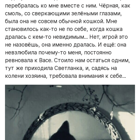
перебралась ко мне вместе с ним. Чёрная, как 
смоль, со сверкающими зелёными глазами, 
была она не совсем обычной кошкой. Мне 
становилось как-то не по себе, когда кошка 
дралась с кем-то невидимым... Нет, игрой это 
не назовёшь, она именно дралась. И ещё: она 
невзлюбила почему-то меня, постоянно 
ревновала к Васе. Стоило нам остаться одним, 
тут же приходила Светланка, и, садясь на 
колени хозяина, требовала внимания к себе...