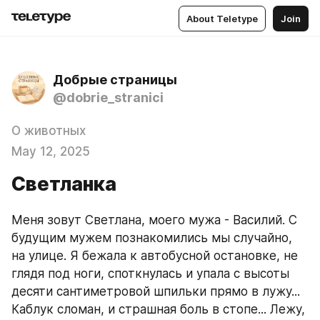
About Teletype
Join
Добрые страницы
@dobrie_stranici
О животных
May 12, 2025
Светланка
Меня зовут Светлана, моего мужа - Василий. С 
будущим мужем познакомились мы случайно, 
на улице. Я бежала к автобусной остановке, не 
глядя под ноги, споткнулась и упала с высоты 
десяти сантиметровой шпильки прямо в лужу... 
Каблук сломан, и страшная боль в стопе... Лежу, 