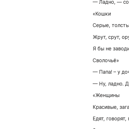
— Ладно, — со
«Кошки
Серые, толст
Жрут, срут, ор
Я бы не завод
Сволочьё»
— Папа! – у до
— Ну, ладно. 
«Женщины
Красивые, заг
Едят, говорят,