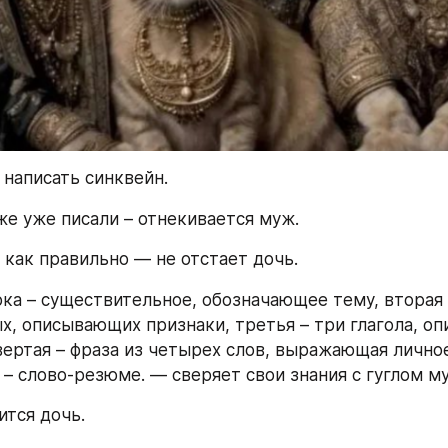
 написать синквейн.
е уже писали – отнекивается муж.
 как правильно — не отстает дочь.
ка – существительное, обозначающее тему, вторая –
х, описывающих признаки, третья – три глагола, о
вертая – фраза из четырех слов, выражающая лично
 – слово-резюме. — сверяет свои знания с гуглом м
лится дочь.