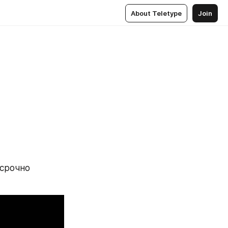
About Teletype
Join
срочно 