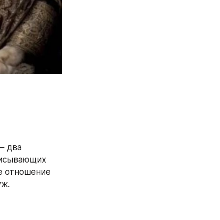
 два 
писывающих 
е отношение 
уж.