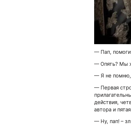
— Пап, помоги
— Опять? Мы ж
— Я не помню,
— Первая стро
прилагательны
действия, чет
автора и пятая
— Ну, пап! – з