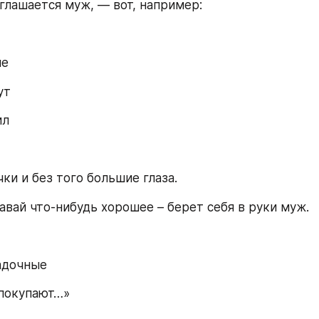
глашается муж, — вот, например:
ые
ут
ил
чки и без того большие глаза.
Давай что-нибудь хорошее – берет себя в руки муж.
адочные
 покупают…»