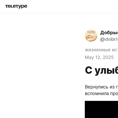
Добры
@dobrie
жизненные ис
May 12, 2025
С улы
Вернулись из г
вспомнила про