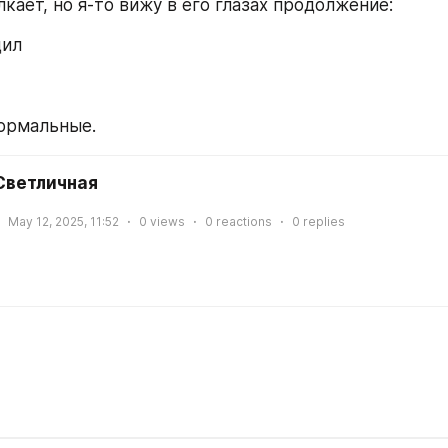
кает, но я-то вижу в его глазах продолжение:
дил
ормальные.
Светличная
May 12, 2025, 11:52
0
views
0
reactions
0
replies