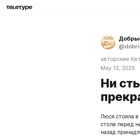
Добры
@dobrie
авторские Ке
May 12, 2025
Ни сты
прекр
Люся стояла в 
столе перед н
назад принадл