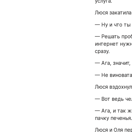
услуга.
Люся закатила 
— Ну и что ты
— Решать проб
интернет нужн
сразу.
— Ага, значит,
— Не виновата
Люся вздохнул
— Вот ведь чел
— Ага, и так ж
пачку печенья.
Люся и Оля пе