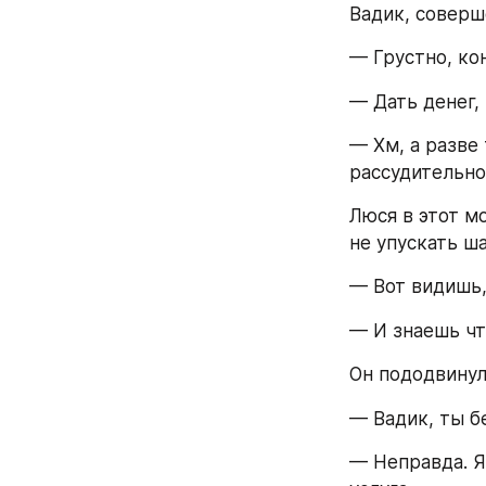
Вадик, соверше
— Грустно, кон
— Дать денег,
— Хм, а разве
рассудительно
Люся в этот м
не упускать ша
— Вот видишь, 
— И знаешь чт
Он пододвинул 
— Вадик, ты б
— Неправда. Я