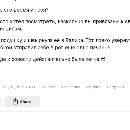
е это время у тебя?
осто хотел посмотреть, насколько вы привязаны к св
инципам.
подушку и швырнула её в Вадика. Тот ловко увернулс
бкой отправил себе в рот ещё одно печенье.
да и совести действительно была легче 😎
May 12, 2025, 04:14
0
views
0
reactions
0
replies
0
reposts
Share