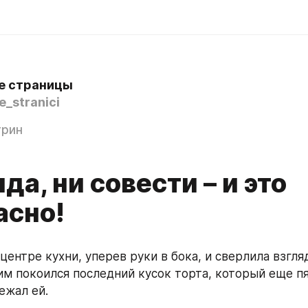
е страницы
_stranici
трин
да, ни совести – и это
асно!
центре кухни, уперев руки в бока, и сверлила взгля
им покоился последний кусок торта, который еще пя
ежал ей.