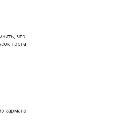
нить, что 
сок торта 
з кармана 