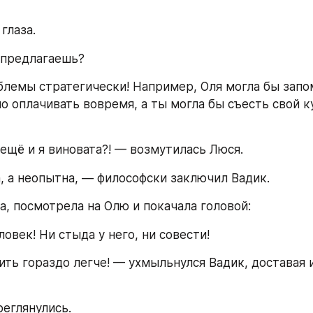
глаза.
 предлагаешь?
лемы стратегически! Например, Оля могла бы запом
о оплачивать вовремя, а ты могла бы съесть свой ку
 ещё и я виновата?! — возмутилась Люся.
, а неопытна, — философски заключил Вадик.
а, посмотрела на Олю и покачала головой:
овек! Ни стыда у него, ни совести!
ить гораздо легче! — ухмыльнулся Вадик, доставая и
реглянулись.