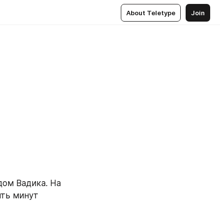
About Teletype
Join
дом Вадика. На 
ть минут 