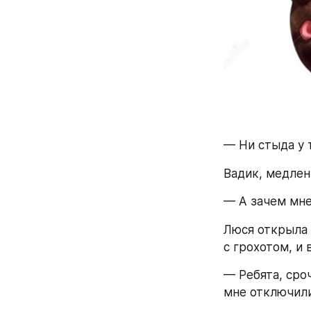
— Ни стыда у 
Вадик, медлен
— А зачем мне
Люся открыла 
с грохотом, и 
— Ребята, сроч
мне отключили 