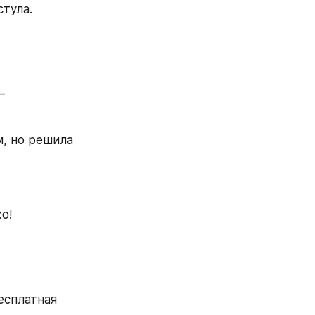
стула.
 
, но решила 
о!
сплатная 