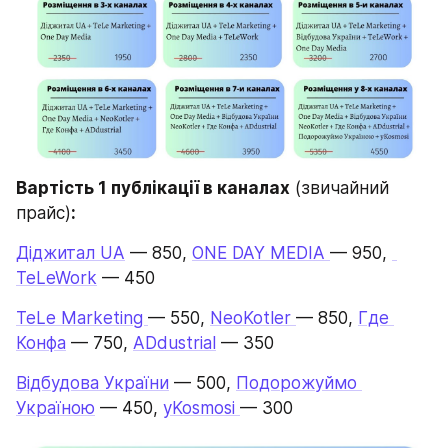
Вартість 1 публікації в каналах
 (звичайний 
прайс)
:
Діджитал UA
 — 850, 
ONE DAY MEDIA 
— 950, 
TeLeWork
 — 450 
TeLe Marketing 
— 550, 
NeoKotler 
— 850, 
Где 
Конфа
 — 750, 
ADdustrial
 — 350 
Відбудова України
 — 500, 
Подорожуймо 
Україною
 — 450, 
yKosmosi 
— 300