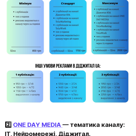
2️⃣ 
ONE DAY MEDIA 
— тематика каналу: 
IT, Нейромережі, Діджитал.