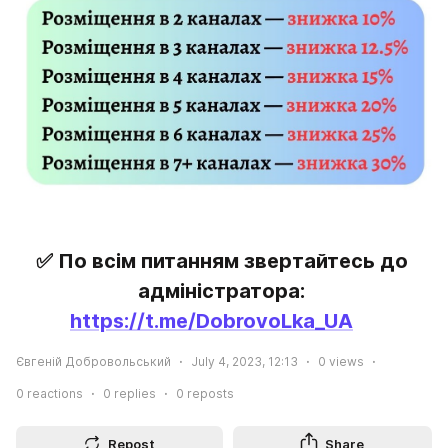
✅ По всім питанням звертайтесь до 
адміністратора: 
https://t.me/DobrovoLka_UA
Євгеній Добровольський
July 4, 2023, 12:13
0
views
0
reactions
0
replies
0
reposts
Repost
Share