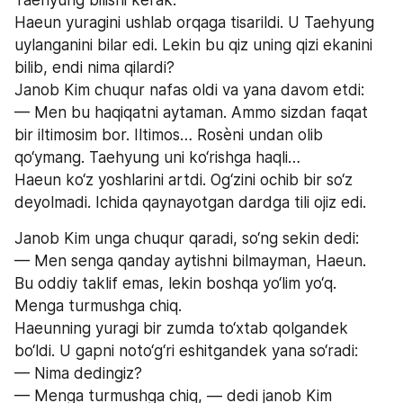
Haeun yuragini ushlab orqaga tisarildi. U Taehyung 
uylanganini bilar edi. Lekin bu qiz uning qizi ekanini 
bilib, endi nima qilardi?
Janob Kim chuqur nafas oldi va yana davom etdi:
— Men bu haqiqatni aytaman. Ammo sizdan faqat 
bir iltimosim bor. Iltimos… Rosèni undan olib 
qo‘ymang. Taehyung uni ko‘rishga haqli…
Haeun ko‘z yoshlarini artdi. Og‘zini ochib bir so‘z 
deyolmadi. Ichida qaynayotgan dardga tili ojiz edi.
Janob Kim unga chuqur qaradi, so‘ng sekin dedi:
— Men senga qanday aytishni bilmayman, Haeun. 
Bu oddiy taklif emas, lekin boshqa yo‘lim yo‘q. 
Menga turmushga chiq.
Haeunning yuragi bir zumda to‘xtab qolgandek 
bo‘ldi. U gapni noto‘g‘ri eshitgandek yana so‘radi:
— Nima dedingiz?
— Menga turmushga chiq, — dedi janob Kim 