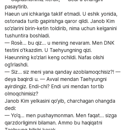
pasaytirib.
Haeun uni ichkariga taklif etmadi. U eshik yonida, 
ostonada turib gapirishga qaror qildi. Janob Kim 
so‘zlarini birin-ketin toldirib, nima uchun kelganini 
tushuntira boshladi.
— Rosè… bu qiz… u mening nevaram. Men DNK 
testini o‘tkazdim. U Taehyungning qizi.
Haeunning ko‘zlari keng ochildi. Nafas olishi 
og‘irlashdi.
— Siz… siz meni yana qanday azoblamoqchisiz?! — 
deya baqirdi u. — Avval mendan Taehyungni 
ayirdingiz. Endi-chi? Endi uni mendan tortib 
olmoqchimisiz?
Janob Kim yelkasini qo‘yib, charchagan ohangda 
dedi:
— Yo‘q… men pushaymonman. Men faqat… sizga 
qarzdorligimni bilaman. Ammo bu haqiqatni 
Taehyung bilishi kerak.