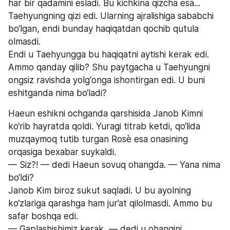
har bir qadamini esladi. Bu kichkina qizcha esa... 
Taehyungning qizi edi. Ularning ajralishiga sababchi 
bo‘lgan, endi bunday haqiqatdan qochib qutula 
olmasdi.
Endi u Taehyungga bu haqiqatni aytishi kerak edi. 
Ammo qanday qilib? Shu paytgacha u Taehyungni 
ongsiz ravishda yolg‘onga ishontirgan edi. U buni 
eshitganda nima bo‘ladi?
Haeun eshikni ochganda qarshisida Janob Kimni 
ko‘rib hayratda qoldi. Yuragi titrab ketdi, qo‘lida 
muzqaymoq tutib turgan Rosè esa onasining 
orqasiga bexabar suykaldi.
— Siz?! — dedi Haeun sovuq ohangda. — Yana nima 
bo‘ldi?
Janob Kim biroz sukut saqladi. U bu ayolning 
ko‘zlariga qarashga ham jur’at qilolmasdi. Ammo bu 
safar boshqa edi.
— Gaplashishimiz kerak, — dedi u ohangini 