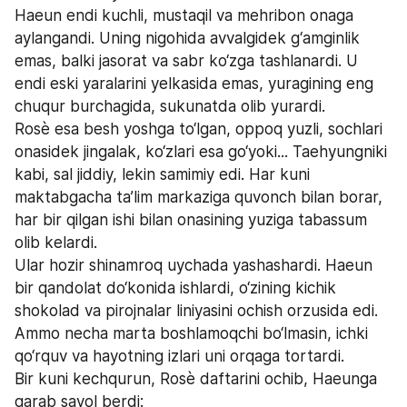
Haeun endi kuchli, mustaqil va mehribon onaga 
aylangandi. Uning nigohida avvalgidek g‘amginlik 
emas, balki jasorat va sabr ko‘zga tashlanardi. U 
endi eski yaralarini yelkasida emas, yuragining eng 
chuqur burchagida, sukunatda olib yurardi.
Rosè esa besh yoshga to‘lgan, oppoq yuzli, sochlari 
onasidek jingalak, ko‘zlari esa go‘yoki... Taehyungniki 
kabi, sal jiddiy, lekin samimiy edi. Har kuni 
maktabgacha ta’lim markaziga quvonch bilan borar, 
har bir qilgan ishi bilan onasining yuziga tabassum 
olib kelardi.
Ular hozir shinamroq uychada yashashardi. Haeun 
bir qandolat do‘konida ishlardi, o‘zining kichik 
shokolad va pirojnalar liniyasini ochish orzusida edi. 
Ammo necha marta boshlamoqchi bo‘lmasin, ichki 
qo‘rquv va hayotning izlari uni orqaga tortardi.
Bir kuni kechqurun, Rosè daftarini ochib, Haeunga 
qarab savol berdi: