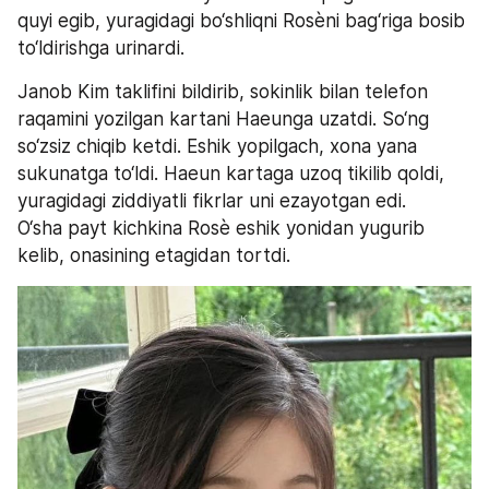
quyi egib, yuragidagi bo‘shliqni Rosèni bag‘riga bosib 
to‘ldirishga urinardi.
Janob Kim taklifini bildirib, sokinlik bilan telefon 
raqamini yozilgan kartani Haeunga uzatdi. So‘ng 
so‘zsiz chiqib ketdi. Eshik yopilgach, xona yana 
sukunatga to‘ldi. Haeun kartaga uzoq tikilib qoldi, 
yuragidagi ziddiyatli fikrlar uni ezayotgan edi.
O‘sha payt kichkina Rosè eshik yonidan yugurib 
kelib, onasining etagidan tortdi.