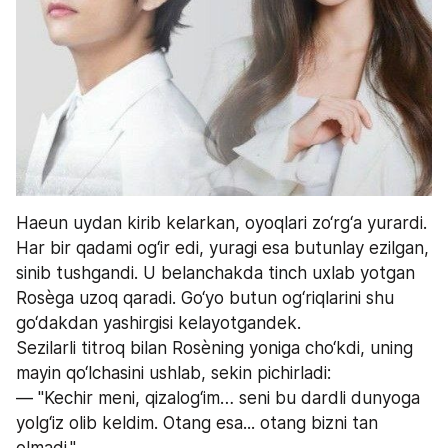
Haeun uydan kirib kelarkan, oyoqlari zo‘rg‘a yurardi. 
Har bir qadami og‘ir edi, yuragi esa butunlay ezilgan, 
sinib tushgandi. U belanchakda tinch uxlab yotgan 
Rosèga uzoq qaradi. Go‘yo butun og‘riqlarini shu 
go‘dakdan yashirgisi kelayotgandek.
Sezilarli titroq bilan Rosèning yoniga cho‘kdi, uning 
mayin qo‘lchasini ushlab, sekin pichirladi:
— "Kechir meni, qizalog‘im… seni bu dardli dunyoga 
yolg‘iz olib keldim. Otang esa... otang bizni tan 