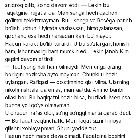
aniqroq qilib, so‘ng davom etdi. — Lekin bu 
faqatgina hujjatlarda. Men senga hech qachon 
qo‘limni tekkizmayman. Bu… senga va Rosèga panoh 
bo‘lish uchun. Uyimda yashaysan, himoyalanasan, 
qizchang esa hech narsadan kam bo‘lmaydi.
Haeun karaxt bo‘lib turardi. U bu so‘zlarga ishonishi 
ham, ishonmasligi ham mumkin edi. Lekin janob Kim 
gapini davom ettirdi:
— Taehyung hali ham bilmaydi. Men unga qizing 
borligini hozircha aytolmayman. Chunki u hozir 
uylangan. Rafiqasi — do‘stimning qizi Mina. Ularning 
nikohi rishtalarda emas, manfaatda. Ammo baribir 
oilasi bor. Bu haqiqatni hozir bilsa, buziladi. Men esa 
bunga yo‘l qo‘ya olmayman.
U chuqur nafas oldi, so‘ng so‘nggi marta qarab dedi:
— Bu faqat vaqtinchalik. Men faqat sizni himoya 
qilishni xohlayapman. Shuni yodda tut.
Haeun hech narsa deya olmadi. Faqatgina boshini 