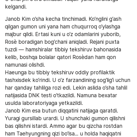
kelgandi.
Janob Kim o‘sha kecha tinchimadi. Ko‘nglini g‘ash 
qilgan gumon uni yana ham chuqurroq o‘ylashga 
majbur qildi. Ertasi kuni u o‘z odamlarini yuborib, 
Rosè boradigan bog‘chani aniqladi. Rejani puxta 
tuzdi — hamshiralar tibbiy tekshiruv bahonasida 
kelib, boshqa bolalar qatori Rosèdan ham qon 
namunasi olishdi.
Haeunga bu tibbiy tekshiruv oddiy profilaktik 
tashxisdek ko‘rindi. U o‘z farzandining sog‘lig‘i uchun 
har qanday tahlilga rozi edi. Lekin aslida o‘sha tahlil 
natijasida DNK testi o‘tkazildi. Namuna bexatar 
usulda laboratoriyaga yetkazildi.
Janob Kim esa butun diqqatini natijaga qaratdi. 
Yuragi gursillab urardi. U shunchaki gumon qilishni 
bas qilishni istardi. Ammo agar bu qizcha rostdan 
ham Taehyungning qizi bo‘lsa... u holda haqiqatni 