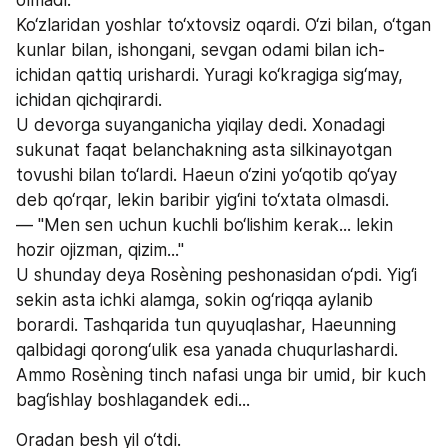
olmadi."
Ko‘zlaridan yoshlar to‘xtovsiz oqardi. O‘zi bilan, o‘tgan 
kunlar bilan, ishongani, sevgan odami bilan ich-
ichidan qattiq urishardi. Yuragi ko‘kragiga sig‘may, 
ichidan qichqirardi.
U devorga suyanganicha yiqilay dedi. Xonadagi 
sukunat faqat belanchakning asta silkinayotgan 
tovushi bilan to‘lardi. Haeun o‘zini yo‘qotib qo‘yay 
deb qo‘rqar, lekin baribir yig‘ini to‘xtata olmasdi.
— "Men sen uchun kuchli bo‘lishim kerak... lekin 
hozir ojizman, qizim..."
U shunday deya Rosèning peshonasidan o‘pdi. Yig‘i 
sekin asta ichki alamga, sokin og‘riqqa aylanib 
borardi. Tashqarida tun quyuqlashar, Haeunning 
qalbidagi qorong‘ulik esa yanada chuqurlashardi.
Ammo Rosèning tinch nafasi unga bir umid, bir kuch 
bag‘ishlay boshlagandek edi...
Oradan besh yil o‘tdi.