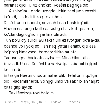
harakat qildi. U tiz cho‘kib, Rosèni bag‘riga oldi.
— Qizalog‘im... dada uzoqda, lekin seni juda yaxshi 
ko‘radi, — dedi titroq tovushda.
Rosè bunga ishonib, sevinch bilan bosh irg‘adi. 
Haeun esa unga kulib qarashga harakat qilsa-da, 
ko‘zlaridagi og‘riqni yashira olmadi.
Tun bo‘yi o‘y surdi. Bu taklif uni ezayotgan bo‘lsa-da, 
boshqa yo‘li yo‘q edi. Ish haqi yetarli emas, qizi esa 
ko‘proq himoyaga, barqarorlikka muhtoj. 
Taehyungga haqiqatni aytsa — Mina bilan oilasi 
buziladi. U esa Rosèni bu vaziyatga sababchi qilgisi 
kelmasdi.
Ertasiga Haeun chuqur nafas olib, telefonni qo‘liga 
oldi. Raqamni terdi. So‘nggi umid va sabr bilan faqat 
bitta gap aytdi:
— Taklifingizga rozi bo‘ldim…
Gulsevar
May 5, 2025, 16:32
0
views
1
reaction