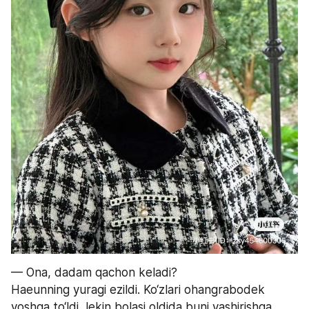
— Ona, dadam qachon keladi?
Haeunning yuragi ezildi. Ko‘zlari ohangrabodek 
yoshga to‘ldi, lekin bolasi oldida buni yashirishga 