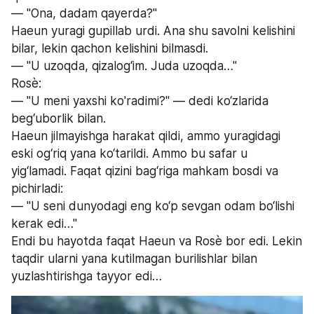
— "Ona, dadam qayerda?"
Haeun yuragi gupillab urdi. Ana shu savolni kelishini 
bilar, lekin qachon kelishini bilmasdi.
— "U uzoqda, qizalog‘im. Juda uzoqda…"
Rosè:
— "U meni yaxshi ko'radimi?" — dedi ko‘zlarida 
beg‘uborlik bilan.
Haeun jilmayishga harakat qildi, ammo yuragidagi 
eski og‘riq yana ko‘tarildi. Ammo bu safar u 
yig‘lamadi. Faqat qizini bag‘riga mahkam bosdi va 
pichirladi:
— "U seni dunyodagi eng ko‘p sevgan odam bo‘lishi 
kerak edi…"
Endi bu hayotda faqat Haeun va Rosè bor edi. Lekin 
taqdir ularni yana kutilmagan burilishlar bilan 
yuzlashtirishga tayyor edi…