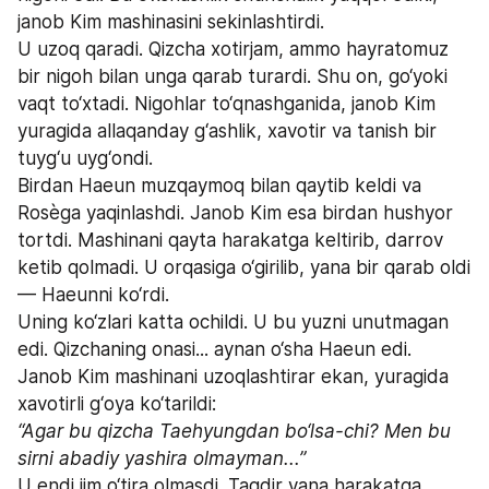
janob Kim mashinasini sekinlashtirdi.
U uzoq qaradi. Qizcha xotirjam, ammo hayratomuz 
bir nigoh bilan unga qarab turardi. Shu on, go‘yoki 
vaqt to‘xtadi. Nigohlar to‘qnashganida, janob Kim 
yuragida allaqanday g‘ashlik, xavotir va tanish bir 
tuyg‘u uyg‘ondi.
Birdan Haeun muzqaymoq bilan qaytib keldi va 
Rosèga yaqinlashdi. Janob Kim esa birdan hushyor 
tortdi. Mashinani qayta harakatga keltirib, darrov 
ketib qolmadi. U orqasiga o‘girilib, yana bir qarab oldi 
— Haeunni ko‘rdi.
Uning ko‘zlari katta ochildi. U bu yuzni unutmagan 
edi. Qizchaning onasi... aynan o‘sha Haeun edi.
Janob Kim mashinani uzoqlashtirar ekan, yuragida 
xavotirli g‘oya ko‘tarildi:
“Agar bu qizcha Taehyungdan bo‘lsa-chi? Men bu 
sirni abadiy yashira olmayman...”
U endi jim o‘tira olmasdi. Taqdir yana harakatga 