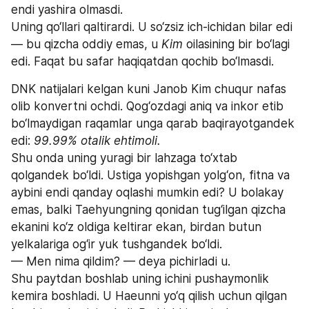
endi yashira olmasdi.
Uning qo‘llari qaltirardi. U so‘zsiz ich-ichidan bilar edi 
— bu qizcha oddiy emas, u 
Kim
 oilasining bir bo‘lagi 
edi. Faqat bu safar haqiqatdan qochib bo‘lmasdi.
DNK natijalari kelgan kuni Janob Kim chuqur nafas 
olib konvertni ochdi. Qog‘ozdagi aniq va inkor etib 
bo‘lmaydigan raqamlar unga qarab baqirayotgandek 
edi: 
99.99% otalik ehtimoli.
Shu onda uning yuragi bir lahzaga to‘xtab 
qolgandek bo‘ldi. Ustiga yopishgan yolg‘on, fitna va 
aybini endi qanday oqlashi mumkin edi? U bolakay 
emas, balki Taehyungning qonidan tug‘ilgan qizcha 
ekanini ko‘z oldiga keltirar ekan, birdan butun 
yelkalariga og‘ir yuk tushgandek bo‘ldi.
— Men nima qildim? — deya pichirladi u.
Shu paytdan boshlab uning ichini pushaymonlik 
kemira boshladi. U Haeunni yo‘q qilish uchun qilgan 