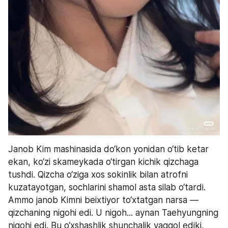
Janob Kim mashinasida do‘kon yonidan o‘tib ketar 
ekan, ko‘zi skameykada o‘tirgan kichik qizchaga 
tushdi. Qizcha o‘ziga xos sokinlik bilan atrofni 
kuzatayotgan, sochlarini shamol asta silab o‘tardi. 
Ammo janob Kimni beixtiyor to‘xtatgan narsa — 
qizchaning nigohi edi. U nigoh... aynan Taehyungning 
nigohi edi. Bu o‘xshashlik shunchalik yaqqol ediki, 