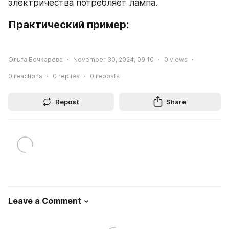
электричества потребляет лампа.
Практический пример:
Ольга Бочкарева
November 30, 2024, 09:10
0
views
0
reactions
0
replies
0
reposts
Repost
Share
Leave a Comment