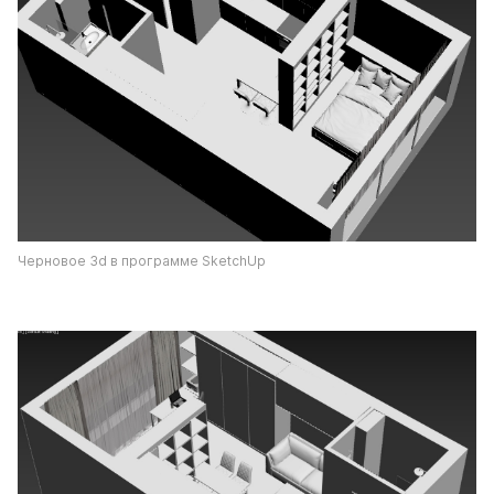
Черновое 3d в программе SketchUp