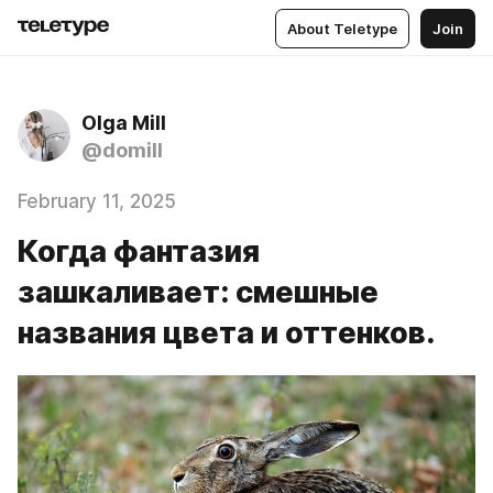
About Teletype
Join
Olga Mill
@domill
February 11, 2025
Когда фантазия
зашкаливает: смешные
названия цвета и оттенков.