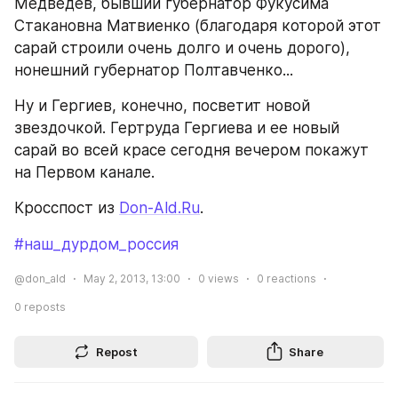
Медведев, бывший губернатор Фукусима 
Стакановна Матвиенко (благодаря которой этот 
сарай строили очень долго и очень дорого), 
нонешний губернатор Полтавченко...
Ну и Гергиев, конечно, посветит новой 
звездочкой. Гертруда Гергиева и ее новый 
сарай во всей красе сегодня вечером покажут 
на Первом канале.
Кросспост из 
Don-Ald.Ru
.
#наш_дурдом_россия
@don_ald
May 2, 2013, 13:00
0
views
0
reactions
0
reposts
Repost
Share