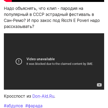
Надо объяснять, что клип - пародия на 
популярный в СССР эстрадный фестиваль в 
Сан-Ремо? И про закос под Ricchi E Poveri надо 
рассказывать?
Кросспост из 
Don-Ald.Ru
.
#абдулов
#фарада