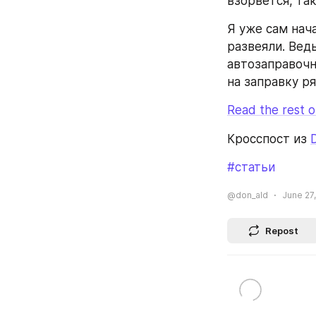
взорвется, так
Я уже сам нач
развеяли. Вед
автозаправочн
на заправку р
Read the rest of
Кросспост из 
#статьи
@don_ald
June 27,
Repost