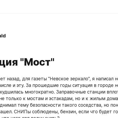
ld
ция "Мост"
т назад, для газеты "Невское зеркало", я написал н
числе и эту. За прошедшие годы ситуация в городе н
ухудшилась многократно. Заправочные станции впло
е только к мостам и эстакадам, но и к жилым домам
однимал тему безопасности такого соседства, но пон
нашел. СНИПы соблюдены, бензин, если что будет гор