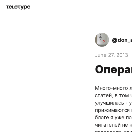
@don_a
June 27, 2013
Опера
Много-много ле
статей, в том 
улучшилась - 
прижимаются н
блоге я уже п
читателей не 