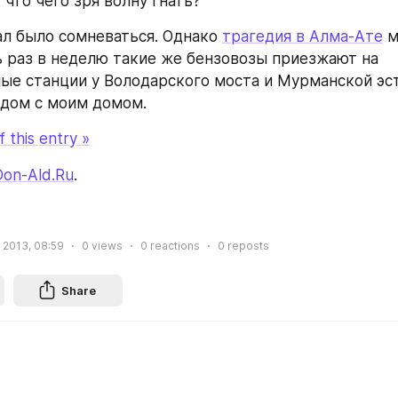
 что чего зря волну гнать?
ал было сомневаться. Однако 
трагедия в Алма-Ате
 
ь раз в неделю такие же бензовозы приезжают на 
ые станции у Володарского моста и Мурманской эст
ядом с моим домом.
 this entry »
Don-Ald.Ru
.
 2013, 08:59
0
views
0
reactions
0
reposts
Share