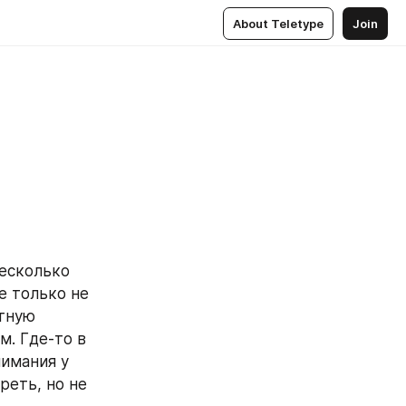
About Teletype
Join
есколько 
е только не 
тную 
. Где-то в 
имания у 
еть, но не 