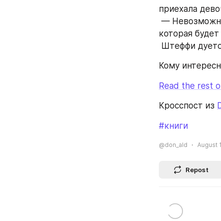
приехала дево
 — Невозможно поверить, — заливается смехом Труда, — что найдется дура, 
которая будет
 Штеффи дуетс
Кому интересно
Read the rest of
Кросспост из 
#книги
@don_ald
August 1
Repost