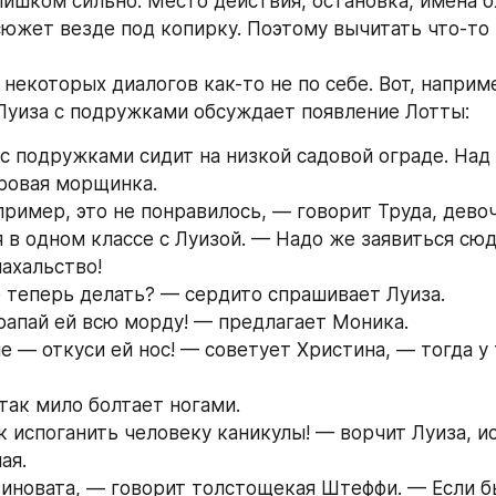
лишком сильно. Место действия, остановка, имена б
сюжет везде под копирку. Поэтому вычитать что-то 
 Луиза с подружками обсуждает появление Лотты:
 с подружками сидит на низкой садовой ограде. Над 
уровая морщинка.
 в одном классе с Луизой. — Надо же заявиться сюд
нахальство!
е теперь делать? — сердито спрашивает Луиза.
рапай ей всю морду! — предлагает Моника.
 так мило болтает ногами.
ая.