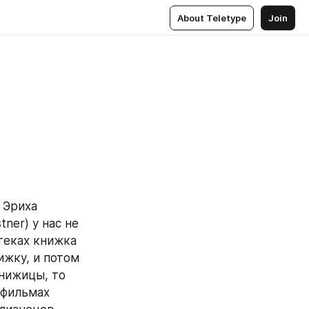
About Teletype
Join
 Эриха 
ner) у нас не 
теках книжка 
ижку, и потом 
нижицы, то 
 фильмах 