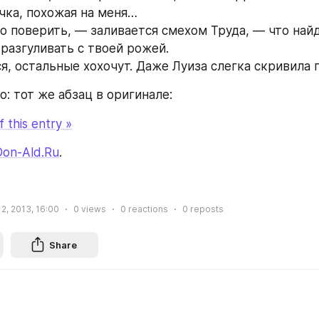
чка, похожая на меня…
 разгуливать с твоей рожей.
я, остальные хохочут. Даже Луиза слегка скривила г
: тот же абзац в оригинале:
 this entry »
Don-Ald.Ru
.
2, 2013, 16:00
0
views
0
reactions
0
reposts
Share