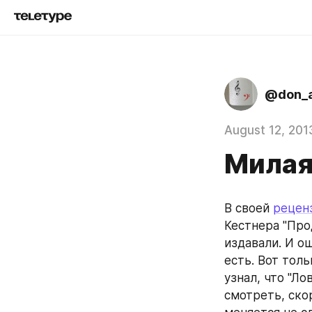
@don_a
August 12, 201
Милая
В своей 
реценз
Кестнера "Прод
издавали. И о
есть. Вот толь
узнал, что "Л
смотреть, скор