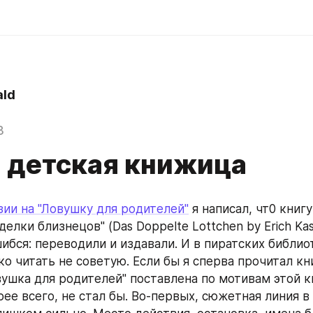
ld
3
 детская книжица
ии на "Ловушку для родителей"
 я написал, чт0 книгу
елки близнецов" (Das Doppelte Lottchen by Erich Kast
шибся: переводили и издавали. И в пиратских библио
ко читать не советую. Если бы я сперва прочитал кн
овушка для родителей" поставлена по мотивам этой к
ее всего, не стал бы. Во-первых, сюжетная линия в