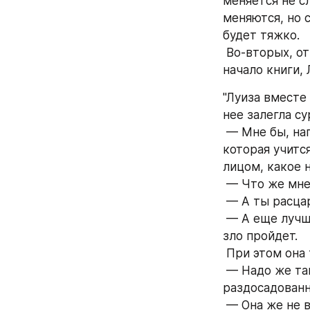
меняется не с
меняются, но 
будет тяжко.
 Во-вторых, от некоторых диалогов как-то не по себе. Вот, например: самое 
начало книги,
"Луиза вместе
нее залегла с
 — Мне бы, например, это не понравилось, — говорит Труда, девочка из Вены, 
которая учится
лицом, какое 
 — Что же мн
 — А ты расца
 — А еще лучше — откуси ей нос! — советует Христина, — тогда у тебя сразу все 
зло пройдет.
 При этом она
 — Надо же так испоганить человеку каникулы! — ворчит Луиза, искренне 
раздосадованн
 — Она же не виновата, — говорит толстощекая Штеффи. — Если бы вдруг 