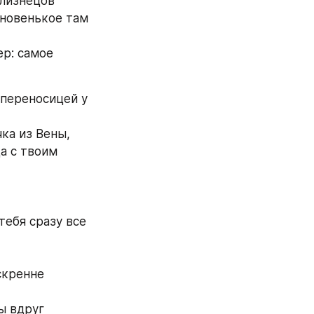
лизнецов 
новенькое там 
переносицей у 
а с твоим 