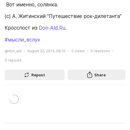
 Вот именно, солянка.
(c) А. Житинский "Путешествие рок-дилетанта"
Кросспост из 
Don-Ald.Ru
.
#мысли_вслух
@don_ald
August 22, 2013, 08:10
0
views
0
reactions
0
reposts
Repost
Share