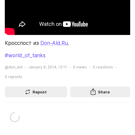
Кросспост из 
Don-Ald.Ru
.
#world_of_tanks
@don_ald
January 6, 2014, 13:11
0
views
0
reactions
0
reposts
Repost
Share