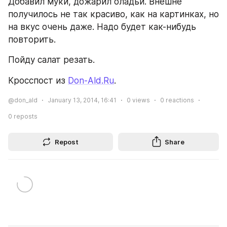
Добавил муки, дожарил оладьи. Внешне 
получилось не так красиво, как на картинках, но 
на вкус очень даже. Надо будет как-нибудь 
повторить.
Пойду салат резать.
Кросспост из 
Don-Ald.Ru
.
@don_ald
January 13, 2014, 16:41
0
views
0
reactions
0
reposts
Repost
Share