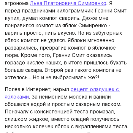
агронома 
Льва Платоновича Симиренко
. Я 
перед праздниками килограммчик Гранни Смит 
купил, думал компот сварить. Дюже мне 
понравился компот из яблок Симиренко - 
варить просто, пить вкусно. Но из забугорных 
яблок компот не удался. Яблоки мгновенно 
разварились, превратив компот в яблочное 
пюре. Кроме того, Гранни Смит оказались 
гораздо кислее наших, в итоге пришлось бухать 
больше сахара. Второй раз такого компота не 
хотелось... Но и не выбрасывать же?!
Полез в Интернет, нарыл 
рецепт оладушек с 
яблоками
. За неимением молока и ванили 
обошелся водой и простым сахарным песком. 
Поначалу с консистенцией теста промазал, 
слишком жидкое, вместо оладий получилось 
несколько колечек яблок с вкраплениями теста. 