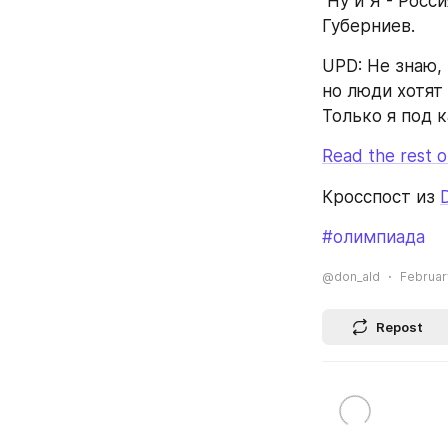
 Ну и Я - Россия. "Россия - это я!" тут же вскричал Дмитрий "говно в воротах" 
Губерниев.
UPD: Не знаю,
но люди хотят 
Только я под к
Read the rest of
Кросспост из 
#олимпиада
@don_ald
February
Repost