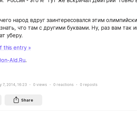
 чего народ вдруг заинтересовался этим олимпийски
знать, что там с другими буквами. Ну, раз вам так ин
ат уберу.
 this entry »
Don-Ald.Ru
.
 7, 2014, 16:23
0
views
0
reactions
0
reposts
Share