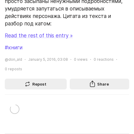
просто засыпаны ненужными подробностями, 
умудряется запутаться в описываемых 
действиях персонажа. Цитата из текста и 
разбор под катом:
Read the rest of this entry »
#книги
@don_ald
January 5, 2016, 03:08
0
views
0
reactions
0
reposts
Repost
Share