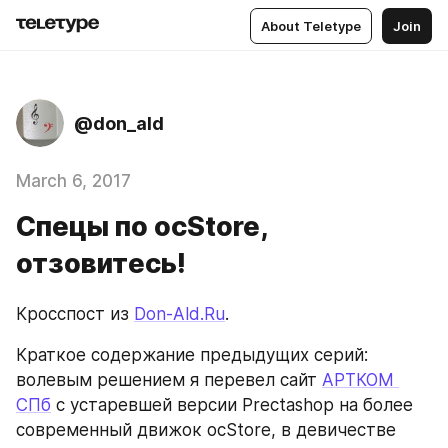
About Teletype
Join
@don_ald
March 6, 2017
Спецы по ocStore,
отзовитесь!
Кросспост из 
Don-Ald.Ru
.
Краткое содержание предыдущих серий: 
волевым решением я перевел сайт 
АРТКОМ 
СПб
 с устаревшей версии Prectashop на более 
современный движок ocStore, в девичестве 