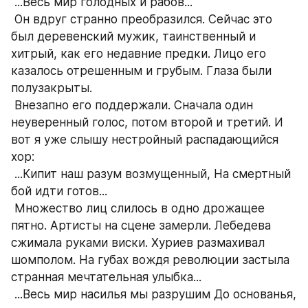
 ...Весь мир голодных и рабов...
 Он вдруг странно преобразился. Сейчас это 
был деревенский мужик, таинственный и 
хитрый, как его недавние предки. Лицо его 
казалось отрешенным и грубым. Глаза были 
полузакрыты.
 Внезапно его поддержали. Сначала один 
неуверенный голос, потом второй и третий. И 
вот я уже слышу нестройный распадающийся 
хор:
 ...Кипит наш разум возмущенный, На смертный 
бой идти готов...
 Множество лиц слилось в одно дрожащее 
пятно. Артисты на сцене замерли. Лебедева 
сжимала руками виски. Хуриев размахивал 
шомполом. На губах вождя революции застыла 
странная мечтательная улыбка...
 ...Весь мир насилья мы разрушим До основанья, 