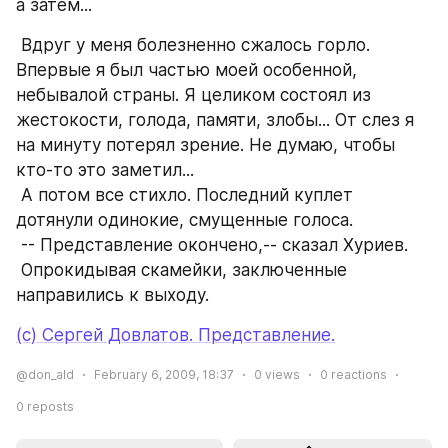
а затем...
 Вдруг у меня болезненно сжалось горло. 
Впервые я был частью моей особенной, 
небывалой страны. Я целиком состоял из 
жестокости, голода, памяти, злобы... От слез я 
на минуту потерял зрение. Не думаю, чтобы 
кто-то это заметил...
 А потом все стихло. Последний куплет 
дотянули одинокие, смущенные голоса.
 -- Представление окончено,-- сказал Хуриев.
 Опрокидывая скамейки, заключенные 
направились к выходу.
(c) Сергей Довлатов. Представление.
@don_ald
February 6, 2009, 18:37
0
views
0
reactions
0
reposts