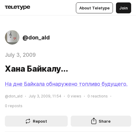
About Teletype
Join
@don_ald
July 3, 2009
Хана Байкалу...
На дне Байкала обнаружено топливо будущего.
@don_ald
July 3, 2009, 11:54
0
views
0
reactions
0
reposts
Repost
Share