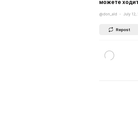
можете ходит
@don_ald
July 12,
Repost