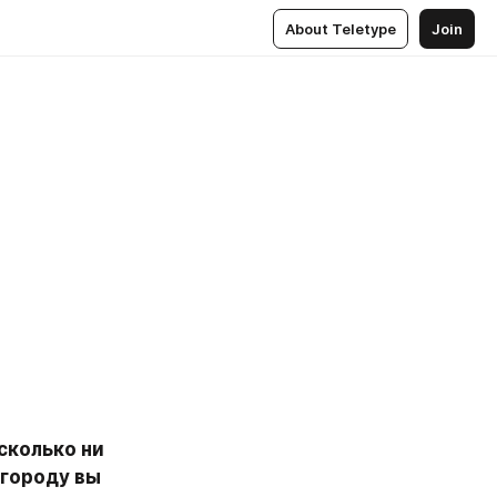
About Teletype
Join
сколько ни 
городу вы 