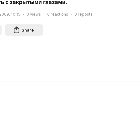
ь с закрытыми глазами.
 2009, 10:15
0
views
0
reactions
0
reposts
Share