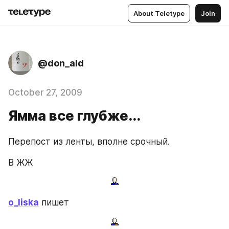
About Teletype
Join
@don_ald
October 27, 2009
Ямма все глубже...
Перепост из ленты, вполне срочный.
В ЖЖ
o_liska
 пишет