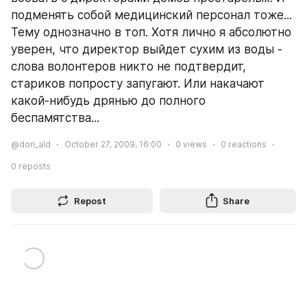
подменять собой медицинский персонал тоже...
Тему однозначно в топ. Хотя лично я абсолютно 
уверен, что директор выйдет сухим из воды - 
слова волонтеров никто не подтвердит, 
стариков попросту запугают. Или накачают 
какой-нибудь дрянью до полного 
беспамятства...
@don_ald
October 27, 2009, 16:00
0
views
0
reactions
0
reposts
Repost
Share