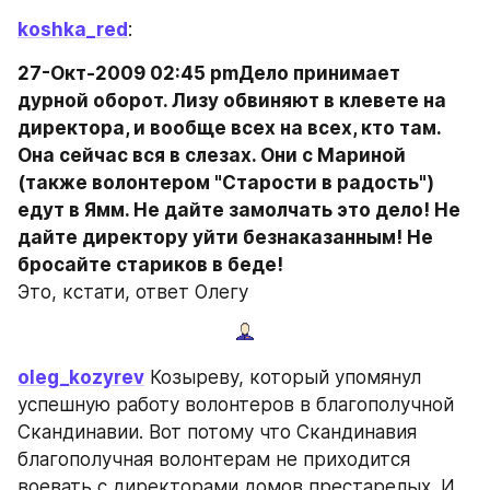
koshka_red
:
27-Окт-2009 02:45 pmДело принимает 
дурной оборот. Лизу обвиняют в клевете на 
директора, и вообще всех на всех, кто там. 
Она сейчас вся в слезах. Они с Мариной 
(также волонтером "Старости в радость") 
едут в Ямм. Не дайте замолчать это дело! Не 
дайте директору уйти безнаказанным! Не 
бросайте стариков в беде!
Это, кстати, ответ Олегу
oleg_kozyrev
 Козыреву, который упомянул 
успешную работу волонтеров в благополучной 
Скандинавии. Вот потому что Скандинавия 
благополучная волонтерам не приходится 
воевать с директорами домов престарелых. И 