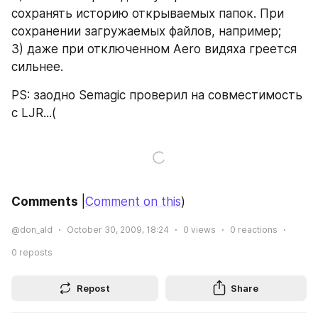
сохранять историю открываемых папок. При 
сохранении загружаемых файлов, например;
3) даже при отключенном Aero видяха греется 
сильнее.
PS: заодно Semagic проверил на совместимость 
с LJR...(
Comments
 |
Comment on this
)
@don_ald
October 30, 2009, 18:24
0
views
0
reactions
0
reposts
Repost
Share